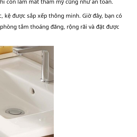
i khi còn làm mất thẩm mỹ cũng như an toàn.
c, kệ được sắp xếp thông minh. Giờ đây, bạn có
 phòng tắm thoáng đãng, rộng rãi và đặt được