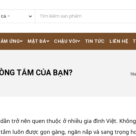
CẢM ỨNG
MẶT ĐÁ
CHẬU VÒI
TIN TỨC
LIÊN HỆ
T
HÒNG TẮM CỦA BẠN?
TR
ần trở nên quen thuộc ở nhiều gia đình Việt. Không 
 tắm luôn được gọn gàng, ngăn nắp và sang trọng 