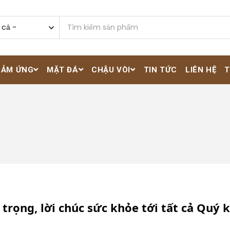
CẢM ỨNG
MẶT ĐÁ
CHẬU VÒI
TIN TỨC
LIÊN HỆ
T
 trọng, lời chúc sức khỏe tới tất cả Quý 