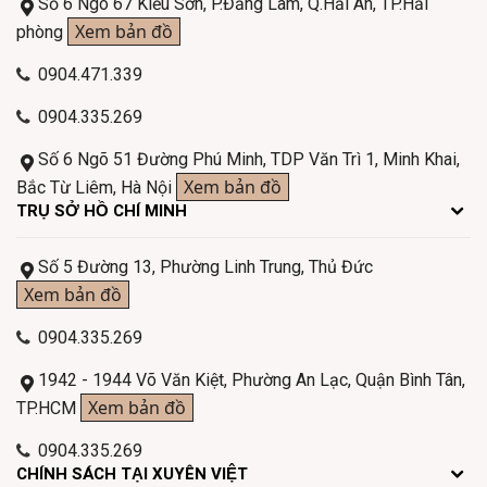
Số 6 Ngõ 67 Kiều Sơn, P.Đằng Lâm, Q.Hải An, TP.Hải
Xem bản đồ
phòng
0904.471.339
0904.335.269
Số 6 Ngõ 51 Đường Phú Minh, TDP Văn Trì 1, Minh Khai,
Xem bản đồ
Bắc Từ Liêm, Hà Nội
TRỤ SỞ HỒ CHÍ MINH
Số 5 Đường 13, Phường Linh Trung, Thủ Đức
Xem bản đồ
0904.335.269
1942 - 1944 Võ Văn Kiệt, Phường An Lạc, Quận Bình Tân,
Xem bản đồ
TP.HCM
0904.335.269
CHÍNH SÁCH TẠI XUYÊN VIỆT