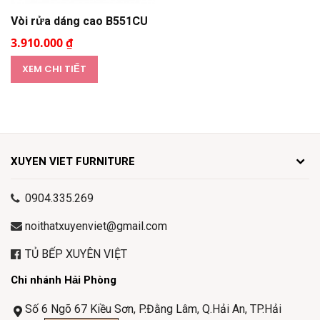
Vòi rửa dáng cao B551CU
3.910.000 ₫
XEM CHI TIẾT
XUYEN VIET FURNITURE
0904.335.269
noithatxuyenviet@gmail.com
TỦ BẾP XUYÊN VIỆT
Chi nhánh Hải Phòng
Số 6 Ngõ 67 Kiều Sơn, P.Đằng Lâm, Q.Hải An, TP.Hải