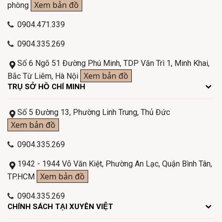
Xem bản đồ
phòng
0904.471.339
0904.335.269
Số 6 Ngõ 51 Đường Phú Minh, TDP Văn Trì 1, Minh Khai,
Xem bản đồ
Bắc Từ Liêm, Hà Nội
TRỤ SỞ HỒ CHÍ MINH
Số 5 Đường 13, Phường Linh Trung, Thủ Đức
Xem bản đồ
0904.335.269
1942 - 1944 Võ Văn Kiệt, Phường An Lạc, Quận Bình Tân,
Xem bản đồ
TP.HCM
0904.335.269
CHÍNH SÁCH TẠI XUYÊN VIỆT