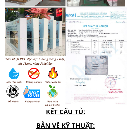
KẾT CẤU TỦ:
BẢN VẼ KỸ THUẬT: