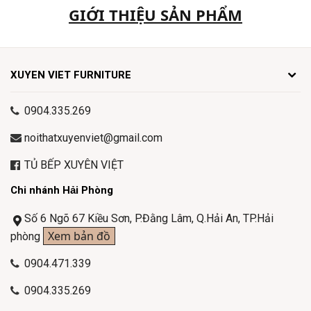
GIỚI THIỆU SẢN PHẨM
XUYEN VIET FURNITURE
0904.335.269
noithatxuyenviet@gmail.com
TỦ BẾP XUYÊN VIỆT
Chi nhánh Hải Phòng
Số 6 Ngõ 67 Kiều Sơn, P.Đằng Lâm, Q.Hải An, TP.Hải
Xem bản đồ
phòng
0904.471.339
0904.335.269