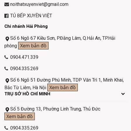
noithatxuyenviet@gmail.com
TỦ BẾP XUYÊN VIỆT
Chi nhánh Hải Phòng
Số 6 Ngõ 67 Kiều Sơn, P.Đằng Lâm, Q.Hải An, TP.Hải
Xem bản đồ
phòng
0904.471.339
0904.335.269
Số 6 Ngõ 51 Đường Phú Minh, TDP Văn Trì 1, Minh Khai,
Xem bản đồ
Bắc Từ Liêm, Hà Nội
TRỤ SỞ HỒ CHÍ MINH
Số 5 Đường 13, Phường Linh Trung, Thủ Đức
Xem bản đồ
0904.335.269