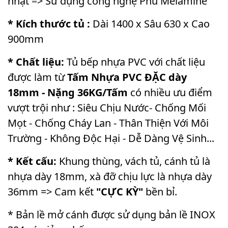
nhạt => Sử dụng công nghệ Phủ Melamine
* Kích thước tủ :
Dài 1400 x Sâu 630 x Cao
900mm
* Chất liệu:
Tủ bếp nhựa PVC với chất liệu
được làm từ
Tấm Nhựa PVC ĐẶC dày
18mm - Nặng 36KG/Tấm
có nhiều ưu điểm
vượt trội như : Siêu Chịu Nước- Chống Mối
Mọt - Chống Cháy Lan - Thân Thiện Với Môi
Trường - Không Độc Hại - Dễ Dàng Vệ Sinh...
* Kết cấu:
Khung thùng, vách tủ, cánh tủ là
nhựa dày 18mm, xà đỡ chịu lực là nhựa dày
36mm => Cam kết
"CỰC KỲ"
bền bỉ.
* Bản lề mở cánh được sử dụng bản lề INOX