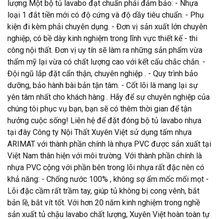
lượng Một bộ tủ lavabo đạt chuẩn phải đảm bảo: - Nhựa
loại 1 đắt tiền mới có độ cứng và độ dầy tiêu chuẩn. - Phụ
kiện đi kèm phải chuyên dụng. - Đơn vị sản xuất lớn chuyên
nghiệp, có bề dày kinh nghiệm trong lĩnh vực thiết kế - thi
công nội thất. Đơn vị uy tín sẽ làm ra những sản phẩm vừa
thẩm mỹ lại vừa có chất lượng cao với kết cấu chắc chắn. -
Đội ngũ lắp đặt cẩn thận, chuyên nghiệp . - Quy trình bảo
dưỡng, bảo hành bài bản tận tâm. - Cốt lõi là mang lại sự
yên tâm nhất cho khách hàng . Hãy để sự chuyên nghiệp của
chúng tôi phục vụ bạn, bạn sẽ có thêm thời gian để tận
hưởng cuộc sống! Liên hệ để đặt đóng bộ tủ lavabo nhựa
tại đây Công ty Nội Thất Xuyên Việt sử dụng tấm nhựa
ARIMAT với thành phần chính là nhựa PVC được sản xuất tại
Việt Nam thân hiện với môi trường. Với thành phần chính là
nhựa PVC cộng với phần bên trong lõi nhựa rất đặc nên có
khả năng: - Chống nước 100% , không sợ ẩm mốc mối mọt -
Lõi đặc cầm rất trầm tay, giúp tủ không bị cong vênh, bắt
bản lề, bắt vít tốt. Với hơn 20 năm kinh nghiệm trong nghề
sản xuất tủ chậu lavabo chất lượng, Xuyên Việt hoàn toàn tự