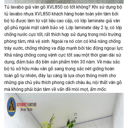
Tủ lavabo giả vân gỗ XVL850 có tốt không? Khi sử dụng bộ
tủ lavabo nhựa XVL850 khách hàng hoàn toàn yên tâm bởi
bộ tủ được làm từ vật liệu cao cấp, có lớp laminate giả vân
gỗ phủ ngoài mặt cánh bảo vệ. Lớp laminate dày 2 ly, có lớp
chống nước cực tốt, rất thích hợp sử dụng trong môi trường
phòng tắm, nhà vệ sinh. Ngoài ra nó còn có khả năng chống
trày xước, chống những va đập mạnh bởi tác động ngoại lực.
Khả năng chống cong vệnh cực tốt sau một thời gian dài sử
dụng, đảm bảo độ bền sản phẩm trên 30 năm. Về màu sắc
bộ tủ sở hữu màu vân gỗ sang trọng sắc nét giống hoàn
toàn gỗ tự nhiên, đây lại càng là lựa chọn thông minh cho
những gia chủ yêu thích phong cách châu âu, nội thất vân gỗ
mà không phải bận tâm về vấn đề mói mọt, ẩm mốc.