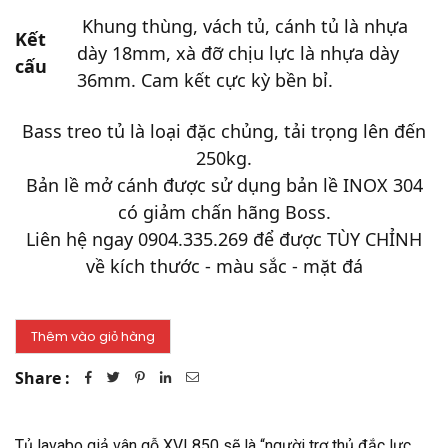
Khung thùng, vách tủ, cánh tủ là nhựa
Kết
dày 18mm, xà đỡ chịu lực là nhựa dày
cấu
36mm. Cam kết cực kỳ bền bỉ.
Bass treo tủ là loại đặc chủng, tải trọng lên đến
250kg.
Bản lề mở cánh được sử dụng bản lề INOX 304
có giảm chấn hãng Boss.
Liên hệ ngay 0904.335.269 để được TÙY CHỈNH
về kích thước - màu sắc - mặt đá
Share :
Tủ lavabo giả vân gỗ XVL850 sẽ là “người trợ thủ đắc lực