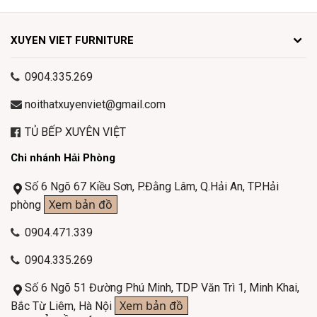
XUYEN VIET FURNITURE
0904.335.269
noithatxuyenviet@gmail.com
TỦ BẾP XUYÊN VIỆT
Chi nhánh Hải Phòng
Số 6 Ngõ 67 Kiều Sơn, P.Đằng Lâm, Q.Hải An, TP.Hải
Xem bản đồ
phòng
0904.471.339
0904.335.269
Số 6 Ngõ 51 Đường Phú Minh, TDP Văn Trì 1, Minh Khai,
Xem bản đồ
Bắc Từ Liêm, Hà Nội