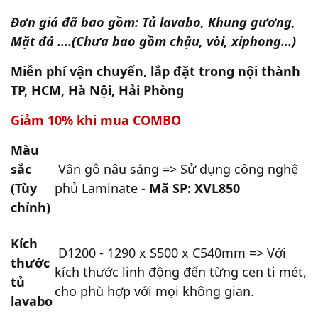
Đơn giá đã bao gồm: Tủ lavabo, Khung gương,
Mặt đá ....(Chưa bao gồm chậu, vòi, xiphong...)
Miễn phí vận chuyển, lắp đặt trong nội thành
TP, HCM, Hà Nội, Hải Phòng
Giảm 10% khi mua COMBO
Màu
sắc
Vân gỗ nâu sáng => Sử dụng công nghệ
(Tùy
phủ Laminate -
Mã SP: XVL850
chỉnh)
Kích
D1200 - 1290 x S500 x C540mm => Với
thước
kích thước linh động đến từng cen ti mét,
tủ
cho phù hợp với mọi không gian.
lavabo