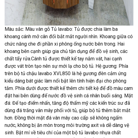
Màu sắc: Màu vân gỗ Tủ lavabo: Tủ được chia làm ba
khoang cánh mở cân đối bắt mắt người nhìn. Khoang giữa có
chức năng che đi phần xi phông ống nước bên trong. Hai
khoang bên cạnh giúp gia chủ tận dụng để đồ vệ sinh, các
chất tẩy rửa.Cánh tủ được thiết kế tay nắm vát, hai cạnh
được vát tròn tạo nên sự mới lạ cho bộ tủ. Hệ gương: Phía
trên bộ tủ chậu lavabo XVL850 là hệ gương đèn cảm ứng
kiểu dáng bát giác làm nổi bật lên tính hiện đại cho phòng
tắm. Phía dưới được thiết kế thêm chi tiết kệ để đồ màu cam
đặt hai bên dùng để nước đồ vệ sinh cá nhân buổi sáng. Mặt
đá: Để tạo điểm nhấn, tăng độ thẩm mỹ các kiến trúc sư đã
dùng đá trắng vân mây phối với tủ, giúp bộ tủ thêm bắt mắt
hơn. Đồng thời mặt đá vân mây cao cấp sẽ không ngấm
nước, không bị ăn mòn trong môi trường axit và dễ dàng vệ
sinh. Bật mí về tiêu chí của một bộ tủ lavabo nhựa chất