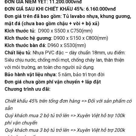
ĐƠN GIÁ NIÊM YẾT:
11.200.000vnđ
ĐƠN GIÁ SAU KHI CHIẾT KHẤU 45%:
6.160.000vnđ
Đơn giá trên đã bao gồm: Tủ lavabo nhựa, khung gương,
mặt đá (chưa bao gồm chậu + vòi + bộ xả)
Kích thước tủ:
D900 x S500 x C750(mm)
Kích thước hệ gương:
D900 x S150 x C800(mm)
Kích thước bàn đá:
D960 x S530(mm)
Chất liệu tủ:
Nhựa PVC đặc – dày chuẩn 18mm, ưu điểm:
Siêu chịu nước, chống mối mọt, chống cháy lan, thân thiện
với môi trường, an toàn cho người sử dụng.
Bảo hành vật liệu nhựa:
5 năm, bảo trì trọn đời
Đơn giá chưa gồm phí vận chuyển + lắp đặt
Chương trình ưu đãi:
Chiết khấu 45% trên tổng đơn hàng => Đối với sản phẩm có
sẵn
Quý khách mua 2 bộ tủ trở lên => Xuyên Việt hỗ trợ 100k
phí vận chuyển
Quý khách mua 3 bộ tủ trở lên => Xuyên Việt hỗ trợ 200k