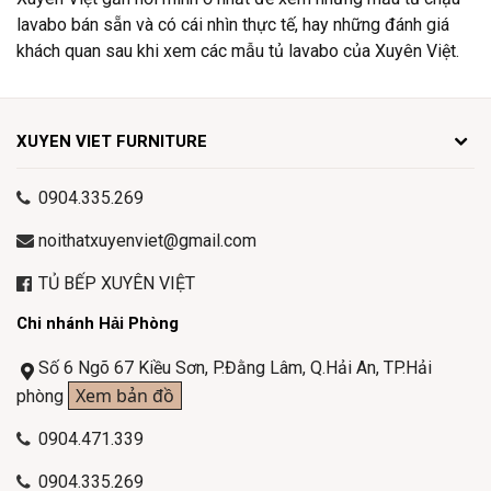
lavabo bán sẵn và có cái nhìn thực tế, hay những đánh giá
khách quan sau khi xem các mẫu tủ lavabo của Xuyên Việt.
XUYEN VIET FURNITURE
0904.335.269
noithatxuyenviet@gmail.com
TỦ BẾP XUYÊN VIỆT
Chi nhánh Hải Phòng
Số 6 Ngõ 67 Kiều Sơn, P.Đằng Lâm, Q.Hải An, TP.Hải
Xem bản đồ
phòng
0904.471.339
0904.335.269