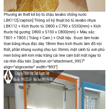
Phương án thiết kế bộ tủ chậu lavabo chống nước
LBK112[/caption] Thông số kỹ thuật bộ tủ lavabo nhựa
LBK112 + Kích thước tủ: D800 x C790 x S530(mm) + Kích
thước hệ gương: D800 x S150 x C800(mm) + Màu sắc :
TB01 + TB05 ( Trắng + Cam ) + Chất liệu : Được làm hoàn
tòan bằng nhựa đặc dày 18mm theo kích thước làm đồ nội
thất, phần khung xương chịu lực 36mm, mặt cánh tủ sơn phủ
men bóng ánh kim màu trắng cải line cam bắt mắt ngay từ
cái nhìn đầu tiên. [caption id="attachment_9957"
align="aligncenter" width="893"]