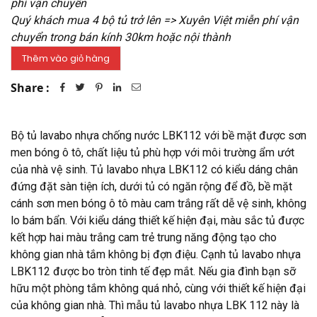
phí vận chuyển
Quý khách mua 4 bộ tủ trở lên => Xuyên Việt miễn phí vận
chuyển trong bán kính 30km hoặc nội thành
Share :
Bộ tủ lavabo nhựa chống nước LBK112 với bề mặt được sơn
men bóng ô tô, chất liệu tủ phù hợp với môi trường ẩm ướt
của nhà vệ sinh. Tủ lavabo nhựa LBK112 có kiểu dáng chân
đứng đặt sàn tiện ích, dưới tủ có ngăn rộng để đồ, bề mặt
cánh sơn men bóng ô tô màu cam trắng rất dễ vệ sinh, không
lo bám bẩn. Với kiểu dáng thiết kế hiện đại, màu sắc tủ được
kết hợp hai màu trắng cam trẻ trung năng động tạo cho
không gian nhà tắm không bị đợn điệu. Cạnh tủ lavabo nhựa
LBK112 được bo tròn tinh tế đẹp mắt. Nếu gia đình bạn sỡ
hữu một phòng tắm không quá nhỏ, cùng với thiết kế hiện đại
của không gian nhà. Thì mẫu tủ lavabo nhựa LBK 112 này là