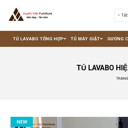
Nhảy đến nội dung
TỦ LAVABO TỔNG HỢP
TỦ MÁY GIẶT
GƯƠNG 
TỦ LAVABO HIỆ
TRANG
NEW