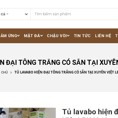
CẢM ỨNG
MẶT ĐÁ
CHẬU VÒI
TIN TỨC
LIÊN HỆ
T
N ĐẠI TÔNG TRẮNG CÓ SẴN TẠI XUYÊ
TỦ LAVABO HIỆN ĐẠI TÔNG TRẮNG CÓ SẴN TẠI XUYÊN VIỆT L
 CHỦ
Tủ lavabo hiện đ