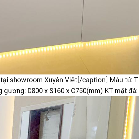
tại showroom Xuyên Việt[/caption] Màu tủ: T
g gương: D800 x S160 x C750(mm) KT mặt đá