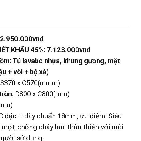
2.950.000vnđ
IẾT KHẤU 45%:
7.123.000vnđ
gồm: Tủ lavabo nhựa, khung gương, mặt
u + vòi + bộ xả)
 S370 x C570(mmm)
tròn:
D800 x C800(mm)
(mm)
 đặc – dày chuẩn 18mm, ưu điểm: Siêu
mọt, chống cháy lan, thân thiện với môi
người sử dụng.