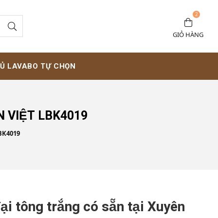
2
GIỎ HÀNG
Ủ LAVABO TỰ CHỌN
N VIỆT LBK4019
BK4019
ại tông trắng có sẵn tại Xuyên