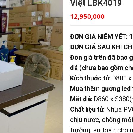
Việt LBK4019
12,950,000
ĐƠN GIÁ NIÊM YẾT:
1
ĐƠN GIÁ SAU KHI CH
Đơn giá trên đã bao 
đá (chưa bao gồm chậ
Kích thước tủ:
D800 x
Mua thêm gương led 
Mặt đá:
D860 x S380
Chất liệu tủ:
Nhựa PVC
chịu nước, chống mối 
trường, an toàn cho 