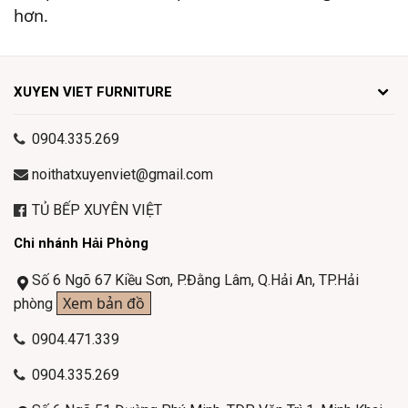
hơn.
XUYEN VIET FURNITURE
0904.335.269
noithatxuyenviet@gmail.com
TỦ BẾP XUYÊN VIỆT
Chi nhánh Hải Phòng
Số 6 Ngõ 67 Kiều Sơn, P.Đằng Lâm, Q.Hải An, TP.Hải
Xem bản đồ
phòng
0904.471.339
0904.335.269