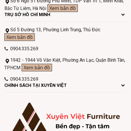
Số 6 Ngõ 51 Đường Phú Minh, TDP Văn Trì 1, Minh Khai,
Xem bản đồ
Bắc Từ Liêm, Hà Nội
TRỤ SỞ HỒ CHÍ MINH
Số 5 Đường 13, Phường Linh Trung, Thủ Đức
Xem bản đồ
0904.335.269
1942 - 1944 Võ Văn Kiệt, Phường An Lạc, Quận Bình Tân,
Xem bản đồ
TP.HCM
0904.335.269
CHÍNH SÁCH TẠI XUYÊN VIỆT