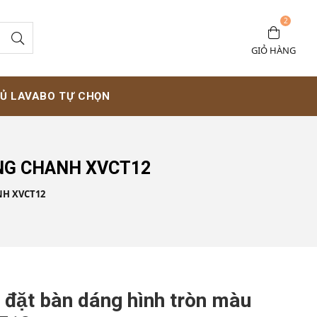
2
GIỎ HÀNG
Ủ LAVABO TỰ CHỌN
NG CHANH XVCT12
H XVCT12
 đặt bàn dáng hình tròn màu