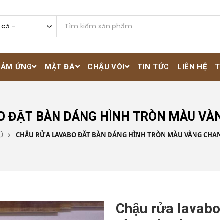
CẢM ỨNG
MẶT ĐÁ
CHẬU VÒI
TIN TỨC
LIÊN HỆ
T
O ĐẶT BÀN DÁNG HÌNH TRÒN MÀU VÀ
CHẬU RỬA LAVABO ĐẶT BÀN DÁNG HÌNH TRÒN MÀU VÀNG CHAN
Ủ
Chậu rửa lavabo