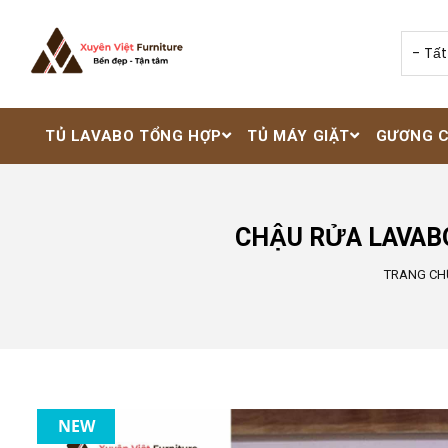
Nhảy đến nội dung
TỦ LAVABO TỔNG HỢP
TỦ MÁY GIẶT
GƯƠNG 
CHẬU RỬA LAVAB
TRANG CH
NEW