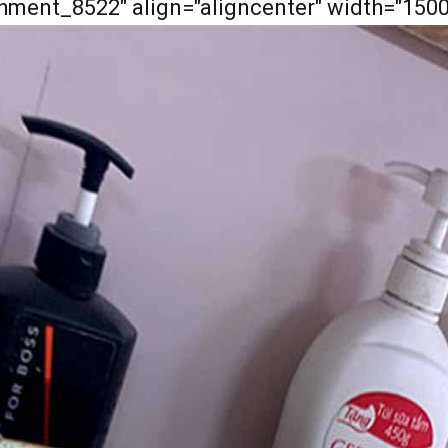
achment_8522" align="aligncenter" width="1500